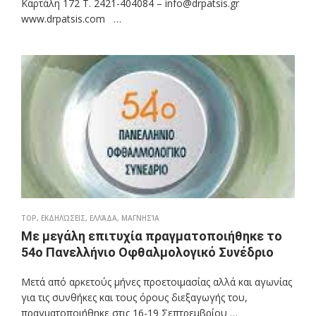
Καρτάλη 172 Τ. 2421-404084 – info@drpatsis.gr
www.drpatsis.com …
TOP
,
ΕΚΔΗΛΏΣΕΙΣ
,
ΕΛΛΆΔΑ
,
ΜΑΓΝΗΣΊΑ
Με μεγάλη επιτυχία πραγματοποιήθηκε το
54ο Πανελλήνιο Οφθαλμολογικό Συνέδριο
Μετά από αρκετούς μήνες προετοιμασίας αλλά και αγωνίας
για τις συνθήκες και τους όρους διεξαγωγής του,
πραγματοποιήθηκε στις 16-19 Σεπτρεμβρίου …