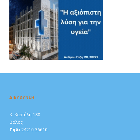
Διαφήμιση
ΔΙΕΥΘΥΝΣΗ
Κ. Καρτάλη 180
Βόλος
Τηλ:
24210 36610