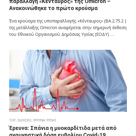
παραλλαγή «Κένταυρος» της Omicron –
Ανακοινώθηκε το πρώτο κρούσμα
Ένα κρούσμα της υποπαραλλαγής «Κένταυρος» (ΒΑ.2.75.2 )
της μετάλλαξης Omicron αναφέρεται στην σημερινή έκθεση
του Εθνικού Οργανισμού Δημόσιας Υγείας (ΕΟΔΥ) …
TOP
,
ΕΙΔΉΣΕΙΣ
,
ΈΡΕΥΝΑ ΥΓΕΊΑΣ
Έρευνα: Σπάνια η μυοκαρδίτιδα μετά από
αναμνηστική δόση εμβολίου Covid-19