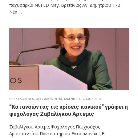
παχυσαρκία NCFED Μεγ. Βρετανίας Αγ. Δημητρίου 17Β,
Νέα …
ΘΕΣΣΑΛΩΝ ΝΕΑ
,
ΘΕΣΣΑΛΩΝ ΥΓΕΙΑ
,
ΜΑΓΝΗΣΊΑ
,
ΨΥΧΟΛΌΓΟΣ
“Κατανοώντας τις κρίσεις πανικού” γράφει η
ψυχολόγος Ζαβαλίγκου Άρτεμις
Ζαβαλίγκου Άρτεμις Ψυχολόγος Πτυχιούχος
Αριστοτελείου Πανεπιστημίου Θεσσαλονίκης Ε: