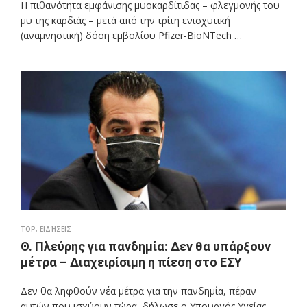
Η πιθανότητα εμφάνισης μυοκαρδίτιδας – φλεγμονής του
μυ της καρδιάς – μετά από την τρίτη ενισχυτική
(αναμνηστική) δόση εμβολίου Pfizer-BioNTech …
TOP
,
ΕΙΔΉΣΕΙΣ
Θ. Πλεύρης για πανδημία: Δεν θα υπάρξουν
μέτρα – Διαχειρίσιμη η πίεση στο ΕΣΥ
Δεν θα ληφθούν νέα μέτρα για την πανδημία, πέραν
αυτών που ισχύουν τώρα, δήλωσε ο Υπουργός Υγείας,