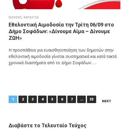
ΕΙΔΉΣΕΙΣ
,
ΚΑΡΔΊΤΣΑ
Εθελοντική Αιμοδοσία την Τρίτη 06/09 στο
Δήμο Σοφάδων: «Δίνουμε Αίμα – Δίνουμε
ΖΩΗ»
Η προσπάθεια για ευαισθητοποίηση των δημοτών στην
εθελοντική αιμοδοσία γίνεται συστηματικά και κατά τακτά
χρονικά διαστήματα από το Δήμο Σοφάδων. …
P
1
2
3
4
5
6
7
…
35
NEXT
o
s
t
Διαβάστε το Τελευταίο Τεύχος