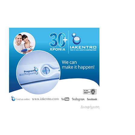
Διαφήμιση
Διαφήμιση