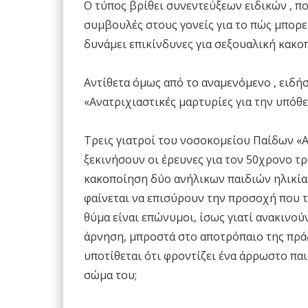
Ο τύπος βρίθει συνεντεύξεων ειδικών , π
συμβουλές στους γονείς για το πώς μπορε
δυνάμει επικίνδυνες για σεξουαλική κακο
Αντίθετα όμως από το αναμενόμενο , ειδή
«Ανατριχιαστικές μαρτυρίες για την υπόθ
Τρεις γιατροί του νοσοκομείου Παίδων «Α
ξεκινήσουν οι έρευνες για τον 50χρονο τ
κακοποίηση δύο ανήλικων παιδιών ηλικίας
φαίνεται να επισύρουν την προσοχή που το
θύμα είναι επώνυμοι, ίσως γιατί ανακινο
άρνηση, μπροστά στο αποτρόπαιο της πράξ
υποτίθεται ότι φροντίζει ένα άρρωστο πα
σώμα του;