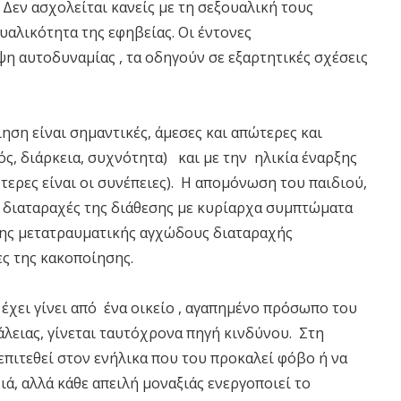
 Δεν ασχολείται κανείς με τη σεξουαλική τους
αλικότητα της εφηβείας. Οι έντονες
ψη αυτοδυναμίας , τα οδηγούν σε εξαρτητικές σχέσεις
ηση είναι σημαντικές, άμεσες και απώτερες και
ς, διάρκεια, συχνότητα) και με την ηλικία έναρξης
ύτερες είναι οι συνέπειες). Η απομόνωση του παιδιού,
ι διαταραχές της διάθεσης με κυρίαρχα συμπτώματα
 της μετατραυματικής αγχώδους διαταραχής
ς της κακοποίησης.
έχει γίνει από ένα οικείο , αγαπημένο πρόσωπο του
άλειας, γίνεται ταυτόχρονα πηγή κινδύνου. Στη
επιτεθεί στον ενήλικα που του προκαλεί φόβο ή να
ά, αλλά κάθε απειλή μοναξιάς ενεργοποιεί το