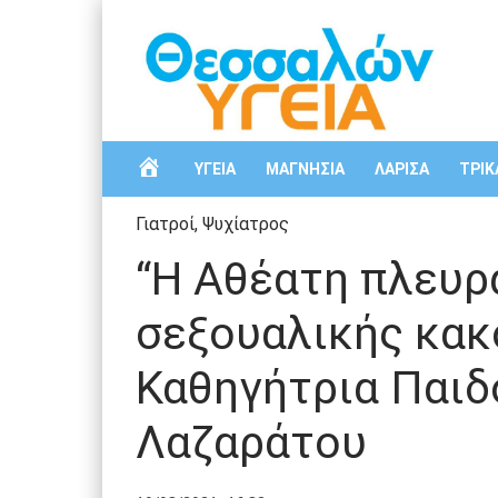
Α
ΥΓΕΙΑ
ΜΑΓΝΗΣΙΑ
ΛΑΡΙΣΑ
ΤΡΙΚ
Γιατροί
,
Ψυχίατρος
Ρ
“Η Αθέατη πλευρ
Χ
σεξουαλικής κακ
Ι
Καθηγήτρια Παιδ
Κ
Λαζαράτου
Η