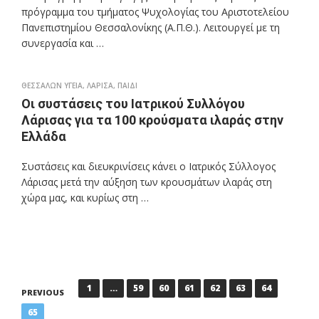
πρόγραμμα του τμήματος Ψυχολογίας του Αριστοτελείου
Πανεπιστημίου Θεσσαλονίκης (Α.Π.Θ.). Λειτουργεί με τη
συνεργασία και …
ΘΕΣΣΑΛΩΝ ΥΓΕΙΑ
,
ΛΑΡΙΣΑ
,
ΠΑΙΔΙ
Οι συστάσεις του Ιατρικού Συλλόγου
Λάρισας για τα 100 κρούσματα ιλαράς στην
Ελλάδα
Συστάσεις και διευκρινίσεις κάνει ο Ιατρικός Σύλλογος
Λάρισας μετά την αύξηση των κρουσμάτων ιλαράς στη
χώρα μας, και κυρίως στη …
P
1
…
59
60
61
62
63
64
PREVIOUS
o
65