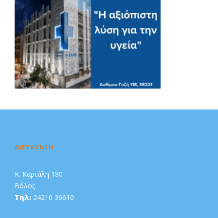
Διαφήμιση
ΔΙΕΥΘΥΝΣΗ
Κ. Καρτάλη 180
Βόλος
Τηλ:
24210 36610