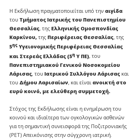
Η Εκδήλωση πραγματοποιείται υπό την
αιγίδα
του
Τμήματος Ιατρικής του Πανεπιστημίου
Θεσσαλίας
, της
Ελληνικής Ομοσπονδίας
Καρκίνου,
της
Περιφέρειας Θεσσαλίας
, της
ης
5
Υγειονομικής Περιφέρειας Θεσσαλίας
η
και Στερεάς Ελλάδας (5
Υ ΠΕ)
, του
Πανεπιστημιακού Γενικού Νοσοκομείου
Λάρισας
, του
Ιατρικού Συλλόγου Λάρισας
και
του
Δήμου Λαρισαίων
, και είναι
ανοικτή στο
ευρύ κοινό, με ελεύθερη συμμετοχή.
Στόχος της Εκδήλωσης είναι η ενημέρωση του
κοινού και ιδιαίτερα των ογκολογικών ασθενών
για τη σημαντική συνεισφορά της Ποζιτρονιακής
(PET) Απεικόνισης στην σύγχρονη ιατρική.