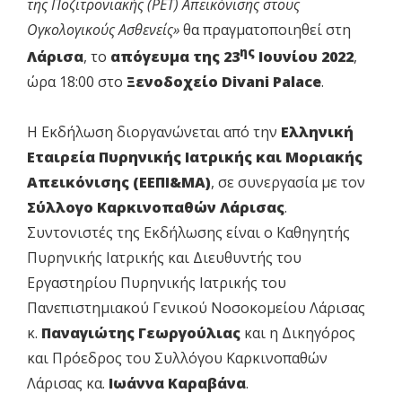
της Ποζιτρονιακής (ΡΕΤ) Απεικόνισης στους
Ογκολογικούς Ασθενείς»
θα πραγματοποιηθεί στη
ης
Λάρισα
, το
απόγευμα της 23
Ιουνίου 2022
,
ώρα 18:00 στο
Ξενοδοχείο
Divani
Palace
.
Η Εκδήλωση διοργανώνεται από την
Ελληνική
Εταιρεία Πυρηνικής Ιατρικής και Μοριακής
Απεικόνισης (ΕΕΠΙ&ΜΑ)
, σε συνεργασία με τον
Σύλλογο Καρκινοπαθών Λάρισας
.
Συντονιστές της Εκδήλωσης είναι ο Καθηγητής
Πυρηνικής Ιατρικής και Διευθυντής του
Εργαστηρίου Πυρηνικής Ιατρικής του
Πανεπιστημιακού Γενικού Νοσοκομείου Λάρισας
κ.
Παναγιώτης Γεωργούλιας
και η Δικηγόρος
και Πρόεδρος του Συλλόγου Καρκινοπαθών
Λάρισας κα.
Ιωάννα Καραβάνα
.